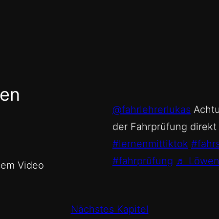
gen
@fahrlehrerlukas
Achtun
der Fahrprüfung direkt
#lernenmittiktok
#fahr
#fahrprüfung
♬ Löwenz
esem Video
Nächstes Kapitel