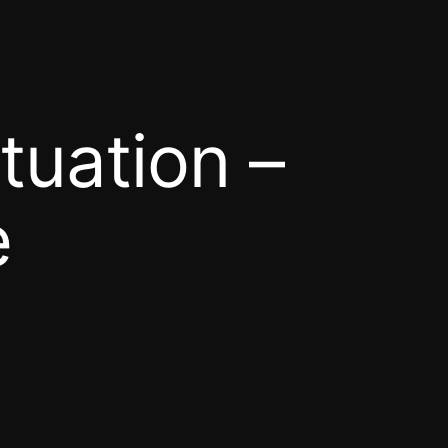
tuation –
e